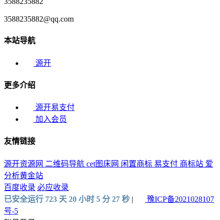
3588235882
3588235882@qq.com
本站导航
源开
更多介绍
源开易支付
加入会员
友情链接
源开资源网
二维码导航
cet图床网
闲置商标
易支付
商标站
爱
分析黄金站
百度收录
必应收录
已安全运行 723 天 20 小时 5 分 29 秒
|
豫ICP备2021028107
号-5